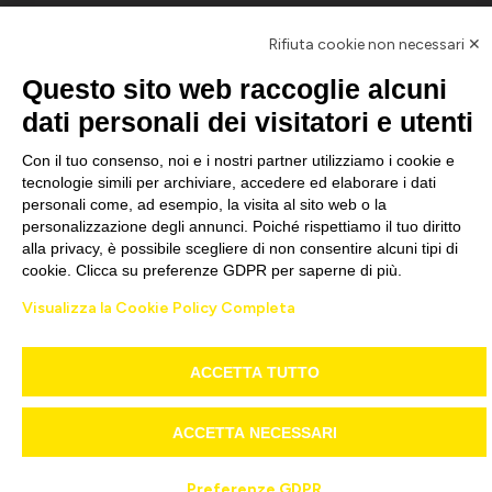
Newsletter
Rifiuta cookie non necessari ✕
Questo sito web raccoglie alcuni
dati personali dei visitatori e utenti
ISCRIVITI
Con il tuo consenso, noi e i nostri partner utilizziamo i cookie e
tecnologie simili per archiviare, accedere ed elaborare i dati
personali come, ad esempio, la visita al sito web o la
personalizzazione degli annunci. Poiché rispettiamo il tuo diritto
alla privacy, è possibile scegliere di non consentire alcuni tipi di
cookie. Clicca su preferenze GDPR per saperne di più.
GOMME & SERVICE ITALIA Srl Cod. Fiscale e Partita IVA 02650940998
Privacy policy
–
Credits
Visualizza la Cookie Policy Completa
ACCETTA TUTTO
ACCETTA NECESSARI
Preferenze GDPR