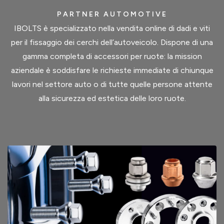
PARTNER AUTOMOTIVE
IBOLTS è specializzato nella vendita online di dadi e viti
per il fissaggio dei cerchi dell’autoveicolo. Dispone di una
gamma completa di accessori per ruote: la mission
aziendale è soddisfare le richieste immediate di chiunque
lavori nel settore auto o di tutte quelle persone attente
alla sicurezza ed estetica delle loro ruote.