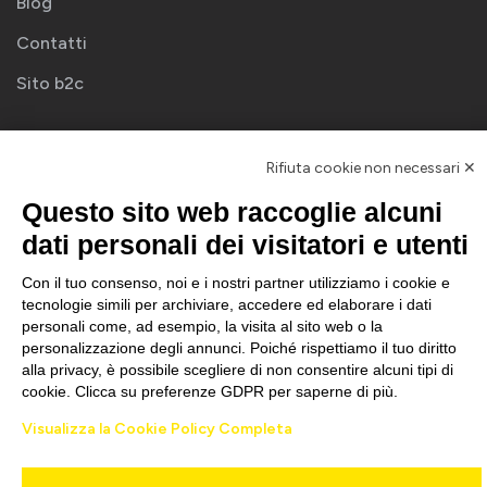
Blog
Contatti
Sito b2c
Newsletter
Rifiuta cookie non necessari ✕
Questo sito web raccoglie alcuni
ISCRIVITI
dati personali dei visitatori e utenti
Con il tuo consenso, noi e i nostri partner utilizziamo i cookie e
tecnologie simili per archiviare, accedere ed elaborare i dati
personali come, ad esempio, la visita al sito web o la
personalizzazione degli annunci. Poiché rispettiamo il tuo diritto
alla privacy, è possibile scegliere di non consentire alcuni tipi di
GOMME & SERVICE ITALIA Srl Cod. Fiscale e Partita IVA 02650940998
cookie. Clicca su preferenze GDPR per saperne di più.
Privacy policy
–
Credits
Visualizza la Cookie Policy Completa