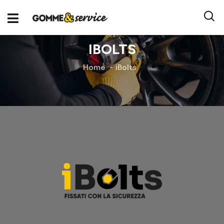
IBOLTS
Home
iBolts