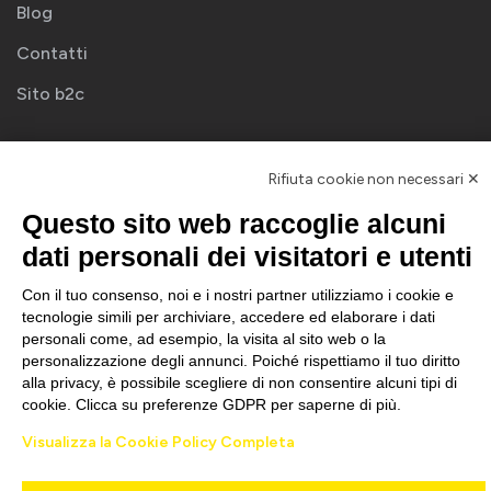
Blog
Contatti
Sito b2c
Newsletter
Rifiuta cookie non necessari ✕
Questo sito web raccoglie alcuni
ISCRIVITI
dati personali dei visitatori e utenti
Con il tuo consenso, noi e i nostri partner utilizziamo i cookie e
tecnologie simili per archiviare, accedere ed elaborare i dati
personali come, ad esempio, la visita al sito web o la
personalizzazione degli annunci. Poiché rispettiamo il tuo diritto
alla privacy, è possibile scegliere di non consentire alcuni tipi di
GOMME & SERVICE ITALIA Srl Cod. Fiscale e Partita IVA 02650940998
cookie. Clicca su preferenze GDPR per saperne di più.
Privacy policy
–
Credits
Visualizza la Cookie Policy Completa